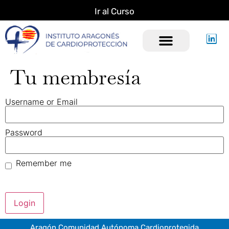
Ir al Curso
Objetivo y Estrategia
Tu membresía
Username or Email
Password
Remember me
Lost your password?
Aragón Comunidad Autónoma Cardioprotegida